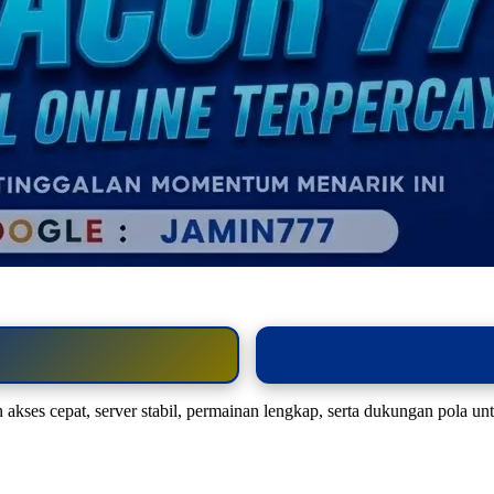
 akses cepat, server stabil, permainan lengkap, serta dukungan pola 