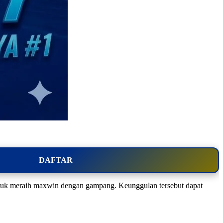
DAFTAR
untuk meraih maxwin dengan gampang. Keunggulan tersebut dapat