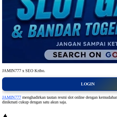
JAMIN777 x SEO Kribo.
LOGIN
JAMIN777
menghadirkan tautan resmi slot online dengan kemudahan
dinikmati cukup dengan satu akun saja.