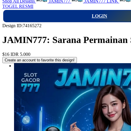
Shop All Designs
JAMIN777
JAMIN777 LINK
TOGEL RESMI
LOGIN
Design ID:74165272
JAMIN777: Sarana Permainan S
$16
IDR 5.000
Create an account to favorite this design!