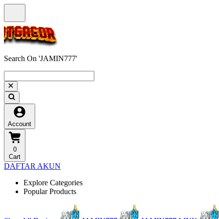
Search On 'JAMIN777'
Account
0
Cart
DAFTAR AKUN
Explore Categories
Popular Products